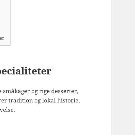
ser
ecialiteter
e småkager og rige desserter,
r tradition og lokal historie,
velse.