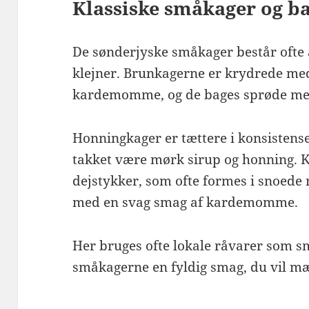
Klassiske småkager og b
De sønderjyske småkager består ofte
klejner. Brunkagerne er krydrede med
kardemomme, og de bages sprøde med 
Honningkager er tættere i konsistens
takket være mørk sirup og honning. Kl
dejstykker, som ofte formes i snoede m
med en svag smag af kardemomme.
Her bruges ofte lokale råvarer som sm
småkagerne en fyldig smag, du vil mæ