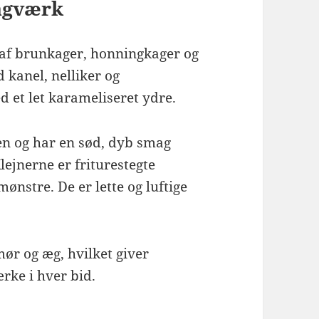
agværk
 af brunkager, honningkager og
 kanel, nelliker og
et let karameliseret ydre.
en og har en sød, dyb smag
ejnerne er friturestegte
ønstre. De er lette og luftige
ør og æg, hvilket giver
rke i hver bid.