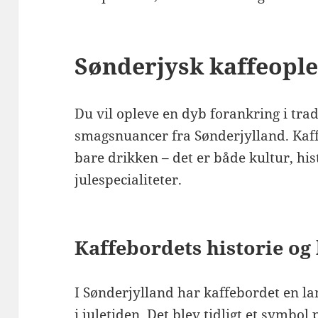
Sønderjysk kaffeoplev
Du vil opleve en dyb forankring i trad
smagsnuancer fra Sønderjylland. Kaf
bare drikken – det er både kultur, h
julespecialiteter.
Kaffebordets historie og
I Sønderjylland har kaffebordet en l
i juletiden. Det blev tidligt et symbol