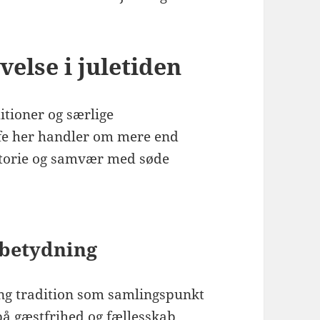
else i juletiden
itioner og særlige
fe her handler om mere end
istorie og samvær med søde
 betydning
ang tradition som samlingspunkt
 på gæstfrihed og fællesskab,