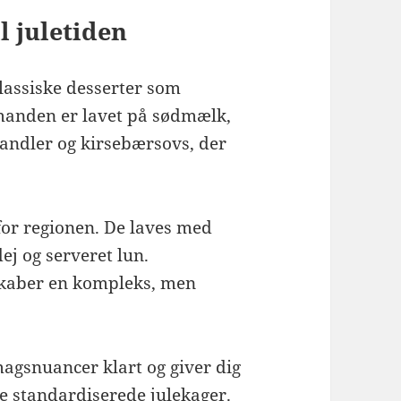
l juletiden
klassiske desserter som
manden er lavet på sødmælk,
mandler og kirsebærsovs, der
or regionen. De laves med
ej og serveret lun.
skaber en kompleks, men
magsnuancer klart og giver dig
re standardiserede julekager.