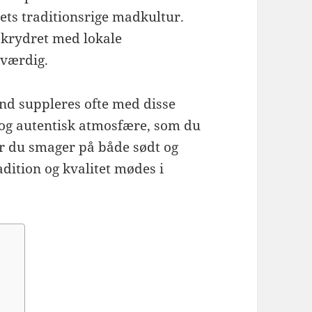
ets traditionsrige madkultur.
 krydret med lokale
eværdig.
and suppleres ofte med disse
g og autentisk atmosfære, som du
år du smager på både sødt og
adition og kvalitet mødes i